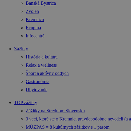
Banská Bystrica
Zvolen
Kremnica
Krupina
Infocentrá
Zážitky
História a kultúra
Relax a wellness
Šport a aktívny oddych
Gastronómia
Ubytovanie
TOP zážitky
Zážitky na Strednom Slovensku
3 veci, ktoré ste o Kremnici pravdepodobne nevedeli (a a
MÚZPAS = 8 kultúrnych zážitkov s 1 pasom