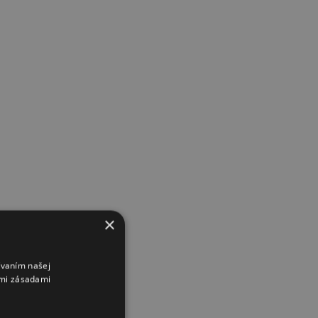
×
ívaním našej
imi zásadami