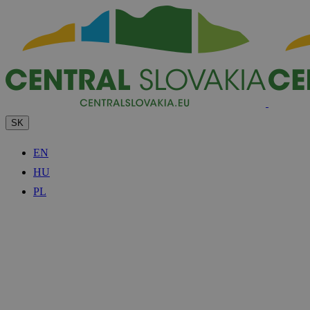
SK
EN
HU
PL