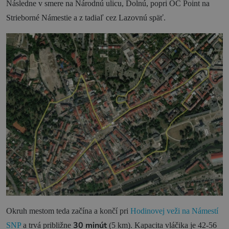
Následne v smere na Národnú ulicu, Dolnú, popri OC Point na
Strieborné Námestie a z tadiaľ cez Lazovnú späť.
Okruh mestom teda začína a končí pri
Hodinovej veži na Námestí
30 minút
SNP
a trvá približne
(5 km). Kapacita vláčika je 42-56