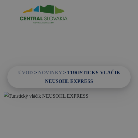
SK
REZERVÁCIA ZÁŽITKOV
Región
Banská Bystrica
ÚVOD
>
NOVINKY
>
TURISTICKÝ VLÁČIK
Zvolen
NEUSOHL EXPRESS
Kremnica
Krupina
Infocentrá