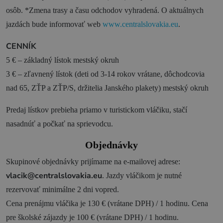
osôb. *Zmena trasy a času odchodov vyhradená. O aktuálnych
jazdách bude informovať web
www.centralslovakia.eu
.
CENNÍK
5 € – základný lístok mestský okruh
3 € – zľavnený lístok (deti od 3-14 rokov vrátane, dôchodcovia
nad 65, ZŤP a ZŤP/S, držitelia Janského plakety) mestský okruh
Predaj lístkov prebieha priamo v turistickom vláčiku, stačí
nasadnúť a počkať na sprievodcu.
Objednávky
Skupinové objednávky prijímame na e-mailovej adrese:
vlacik@centralslovakia.eu
. Jazdy vláčikom je nutné
rezervovať minimálne 2 dni vopred.
Cena prenájmu vláčika je 130 € (vrátane DPH) / 1 hodinu. Cena
pre školské zájazdy je 100 € (vrátane DPH) / 1 hodinu.