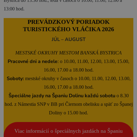
Bystrica do 13:30 hod., teda v časoch o 10:00, 11:00, 12:00 a
13:00 hod.
Novinky a podujatia
PREVÁDZKOVÝ PORIADOK
Novinky
TURISTICKÉHO VLÁČIKA 2026
Kalendár podujatí
JÚL – AUGUST
Blog
MESTSKÉ
OKRUHY MESTOM BANSKÁ BYSTRICA
OOCR
Pracovné dni a nedele
: o 10.00, 11.00, 12.00, 13.00, 15.00,
16.00, 17.00 a 18.00 hod.
Členovia
Soboty:
mestské okruhy v časoch o 10.00, 11.00, 12.00, 13.00,
Kontakt
16.00, 17.00 a 18.00 hod.
Zverejnené dokumenty
Špeciálne jazdy na Španiu Dolinu každú sobotu
o 8.30
hod. z Námestia SNP v BB pri Čiernom obelisku a späť zo Španej
Doliny o 15.00 hod.
Viac informácií o špeciálnych jazdách na Španiu