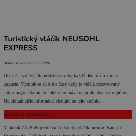
Zážitky
História a kultúra
Relax a wellness
Šport a aktívny oddych
Turistický vláčik NEUSOHL
EXPRESS
Gastronómia
Ubytovanie
Aktualizované dňa 7.8.2026
TOP zážitky
Od 1.7. jazdí vláčik mestské okruhy každý deň až do konca
Zážitky na Strednom Slovensku
augusta. Výnimkou sú dni a časy kedy je vláčik rezervovaný
súkromnými skupinami alebo premáva na podujatiach v regióne.
3 veci, ktoré ste o Kremnici pravdepodobne
Najaktuálnejšie informácie sledujte na tejto stránke.
nevedeli (a ako ju zažiť úplne inak!)
MÚZPAS = 8 kultúrnych zážitkov s 1 pasom
Aktuálne informácie
Riders Park Donovaly
V piatok 7.8.2026 premáva Turistický vláčik mestom Banská