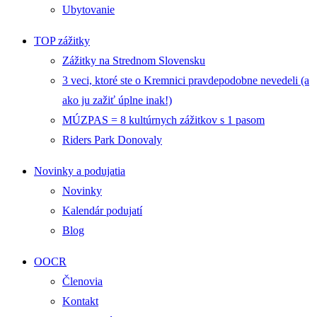
Ubytovanie
TOP zážitky
Zážitky na Strednom Slovensku
3 veci, ktoré ste o Kremnici pravdepodobne nevedeli (a
ako ju zažiť úplne inak!)
MÚZPAS = 8 kultúrnych zážitkov s 1 pasom
Riders Park Donovaly
Novinky a podujatia
Novinky
Kalendár podujatí
Blog
OOCR
Členovia
Kontakt