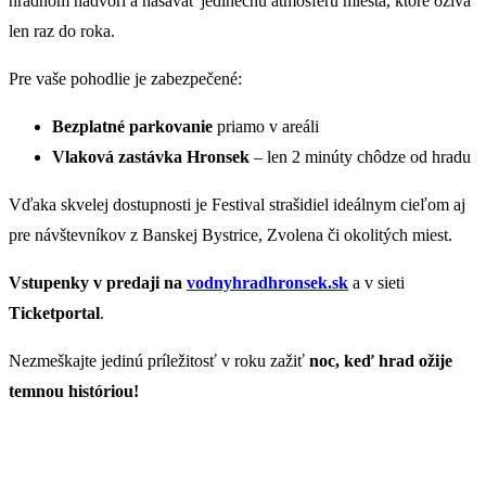
hradnom nádvorí a nasávať jedinečnú atmosféru miesta, ktoré ožíva
len raz do roka.
Pre vaše pohodlie je zabezpečené:
Bezplatné parkovanie
priamo v areáli
Vlaková zastávka Hronsek
– len 2 minúty chôdze od hradu
Vďaka skvelej dostupnosti je Festival strašidiel ideálnym cieľom aj
pre návštevníkov z Banskej Bystrice, Zvolena či okolitých miest.
Vstupenky v predaji na
vodnyhradhronsek.sk
a v sieti
Ticketportal
.
Nezmeškajte jedinú príležitosť v roku zažiť
noc, keď hrad ožije
temnou históriou!