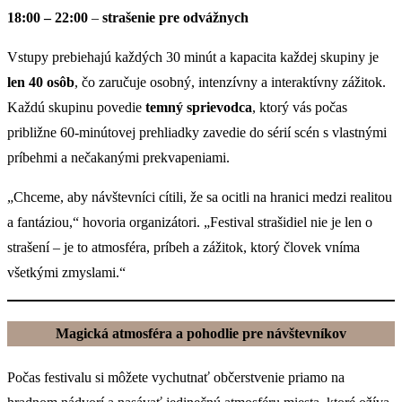
18:00 – 22:00
–
strašenie pre odvážnych
Vstupy prebiehajú každých 30 minút a kapacita každej skupiny je
len 40 osôb
, čo zaručuje osobný, intenzívny a interaktívny zážitok.
Každú skupinu povedie
temný sprievodca
, ktorý vás počas
približne 60-minútovej prehliadky zavedie do sérií scén s vlastnými
príbehmi a nečakanými prekvapeniami.
„Chceme, aby návštevníci cítili, že sa ocitli na hranici medzi realitou
a fantáziou,“ hovoria organizátori. „Festival strašidiel nie je len o
strašení – je to atmosféra, príbeh a zážitok, ktorý človek vníma
všetkými zmyslami.“
Magická atmosféra a pohodlie pre návštevníkov
Počas festivalu si môžete vychutnať občerstvenie priamo na