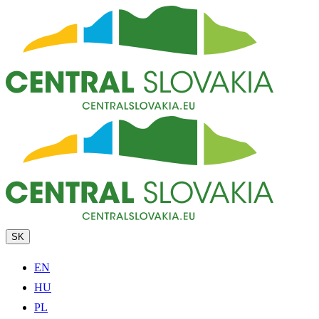
SK
EN
HU
PL