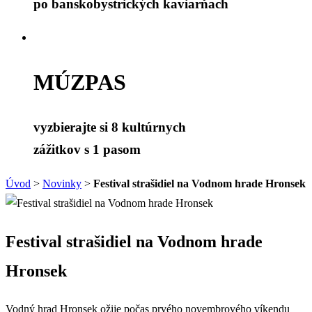
po banskobystrických kaviarňach
MÚZPAS
vyzbierajte si 8 kultúrnych
zážitkov s 1 pasom
Úvod
>
Novinky
>
Festival strašidiel na Vodnom hrade Hronsek
Festival strašidiel na Vodnom hrade
Hronsek
Vodný hrad Hronsek ožije počas prvého novembrového víkendu