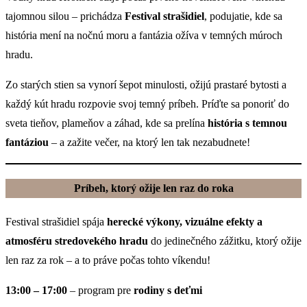
tajomnou silou – prichádza
Festival strašidiel
, podujatie, kde sa
história mení na nočnú moru a fantázia ožíva v temných múroch
hradu.
Zo starých stien sa vynorí šepot minulosti, ožijú prastaré bytosti a
každý kút hradu rozpovie svoj temný príbeh. Príďte sa ponoriť do
sveta tieňov, plameňov a záhad, kde sa prelína
história s temnou
fantáziou
– a zažite večer, na ktorý len tak nezabudnete!
Príbeh, ktorý ožije len raz do roka
Festival strašidiel spája
herecké výkony, vizuálne efekty a
atmosféru stredovekého hradu
do jedinečného zážitku, ktorý ožije
len raz za rok – a to práve počas tohto víkendu!
13:00 – 17:00
– program pre
rodiny s deťmi