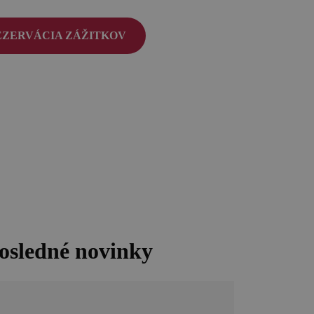
EZERVÁCIA ZÁŽITKOV
OCR
enovia
ntakt
erejnené dokumenty
osledné novinky