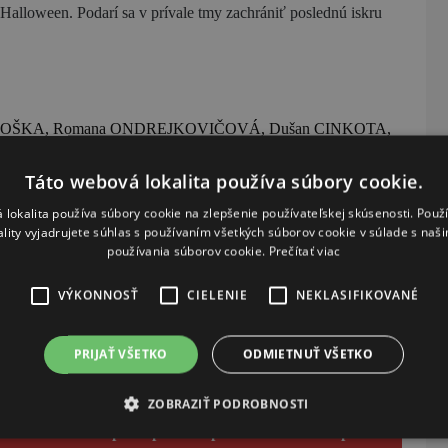
Halloween. Podarí sa v prívale tmy zachrániť poslednú iskru
OLOŠKA, Romana ONDREJKOVIČOVÁ, Dušan CINKOTA,
Táto webová lokalita používa súbory cookie.
 lokalita používa súbory cookie na zlepšenie používateľskej skúsenosti. Použ
ality vyjadrujete súhlas s používaním všetkých súborov cookie v súlade s naš
a. Originálne kostýmy, osvetlenie, projekcie a hudba
používania súborov cookie.
Prečítať viac
VÝKONNOSŤ
CIELENIE
NEKLASIFIKOVANÉ
PRIJAŤ VŠETKO
ODMIETNUŤ VŠETKO
ce medzi mýtom a realitou, no zároveň spája hercov s divákmi v
ZOBRAZIŤ PODROBNOSTI
óbra o 19:00
v nesprístupnenom podzemí Hradu Ľupča
.