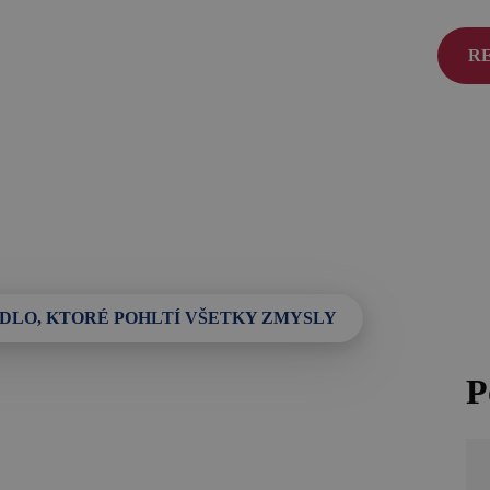
SK
R
TOP zážitky
O
Zážitky na Strednom Slovensku
Čl
3 veci, ktoré ste o Kremnici pravdepodobne
Ko
nevedeli (a ako ju zažiť úplne inak!)
Zv
MÚZPAS = 8 kultúrnych zážitkov s 1
pasom
Riders Park Donovaly
ADLO, KTORÉ POHLTÍ VŠETKY ZMYSLY
Novinky a podujatia
P
Novinky
Kalendár podujatí