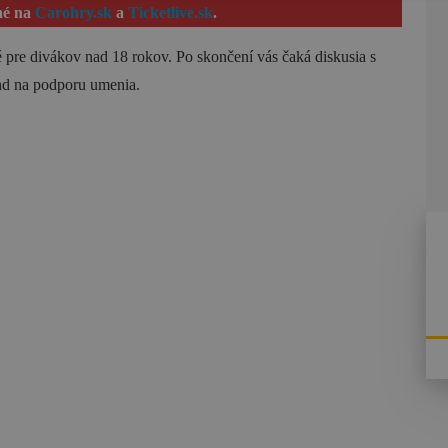
né na
Carohry.sk
a
Ticketlive.sk
.
é pre divákov nad 18 rokov. Po skončení vás čaká diskusia s
nd na podporu umenia.