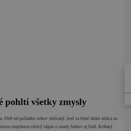
Blog
é pohltí všetky zmysly
ta. Deň od počiatku vekov obávaný, keď sa letné slnko stráca za
nova rozpútava zúrivý zápas o osudy bohov aj ľudí. Keltský