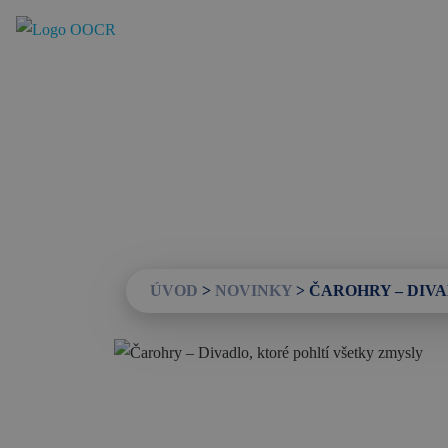
Región
Banská Bystrica
Zvolen
Kremnica
Krupina
Infocentrá
ÚVOD
>
NOVINKY
>
ČAROHRY – DIV
Zážitky
História a kultúra
Relax a wellness
Šport a aktívny oddych