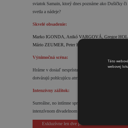
sviatok Samain, ktorý dnes poznáme ako Dušičky či 
svetla a nádeje?
Skvelé obsadenie:
Marko IGONDA, Anikó VARGOVÁ, Gregor H
Mário ZEUMER, Peter KISS.
Výnimočná scéna:
Táto webová
webovej lok
Hráme v dosiaľ nesprístupnenom podzemí Hradu Ľupč
dotvárajú pohlcujúcu atmosféru, ktorú zažijete len tu.
Intenzívny zážitok:
Surreálne, no intímne spracovanie nielen búra hrani
intenzívnom divadelnom zážitku.
Exkluzívne len dve predstavenia
11. a 31. okt