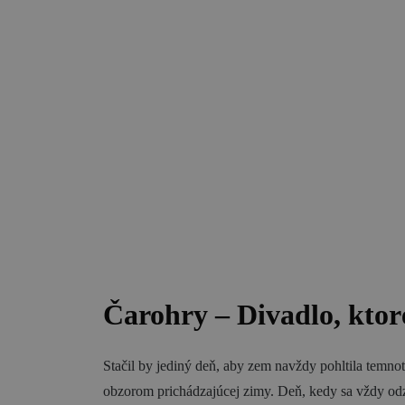
Gastronómia
Ubytovanie
Čarohry – Divadlo, ktor
Stačil by jediný deň, aby zem navždy pohltila temno
obzorom prichádzajúcej zimy. Deň, kedy sa vždy odz