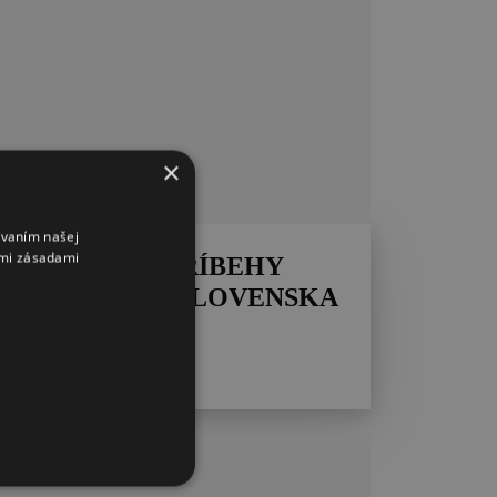
×
ívaním našej
imi zásadami
PODZEMNÉ PRÍBEHY
STREDNÉHO SLOVENSKA
A HONTU