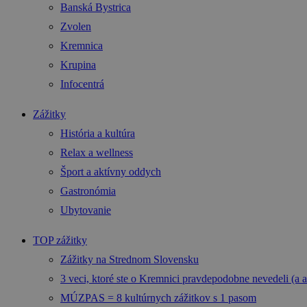
Banská Bystrica
Zvolen
Kremnica
Krupina
Infocentrá
Zážitky
História a kultúra
Relax a wellness
Šport a aktívny oddych
Gastronómia
Ubytovanie
TOP zážitky
Zážitky na Strednom Slovensku
3 veci, ktoré ste o Kremnici pravdepodobne nevedeli (a a
MÚZPAS = 8 kultúrnych zážitkov s 1 pasom