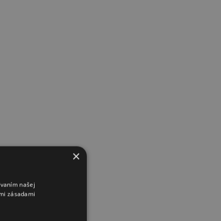
×
ívaním našej
imi zásadami