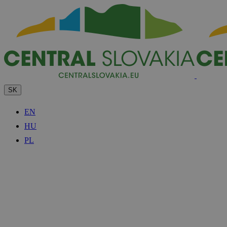
SK
EN
HU
PL