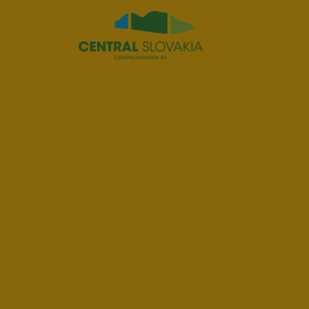
Región
Banská Bystrica
Zvolen
Kremnica
Krupina
Infocentrá
Zážitky
História a kultúra
Relax a wellness
Šport a aktívny oddych