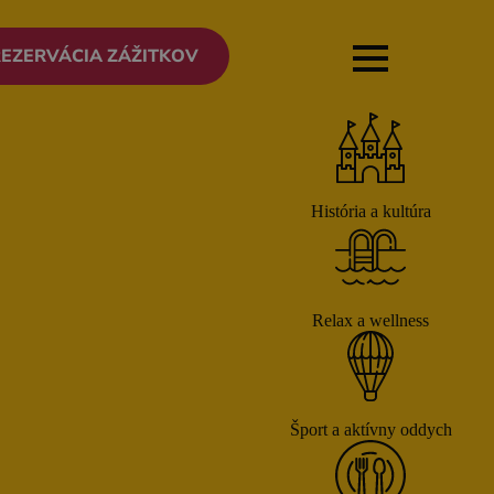
EZERVÁCIA ZÁŽITKOV
OCR
enovia
ntakt
erejnené dokumenty
História a kultúra
Relax a wellness
Šport a aktívny oddych