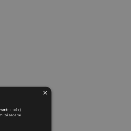
×
ívaním našej
imi zásadami